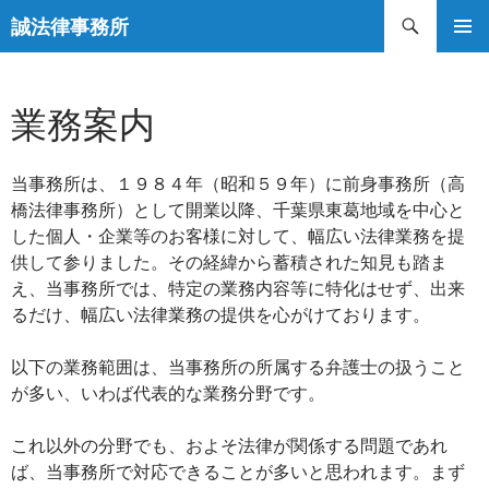
コ
検
誠法律事務所
ン
索
メインメ
テ
ニュー
ン
業務案内
ツ
へ
ス
当事務所は、１９８４年（昭和５９年）に前身事務所（高
キ
橋法律事務所）として開業以降、千葉県東葛地域を中心と
ッ
した個人・企業等のお客様に対して、幅広い法律業務を提
プ
供して参りました。その経緯から蓄積された知見も踏ま
え、当事務所では、特定の業務内容等に特化はせず、出来
るだけ、幅広い法律業務の提供を心がけております。
以下の業務範囲は、当事務所の所属する弁護士の扱うこと
が多い、いわば代表的な業務分野です。
これ以外の分野でも、およそ法律が関係する問題であれ
ば、当事務所で対応できることが多いと思われます。まず